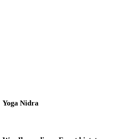
Yoga Nidra
Thema: Innere Ruhe & emotionales Gleichgewicht