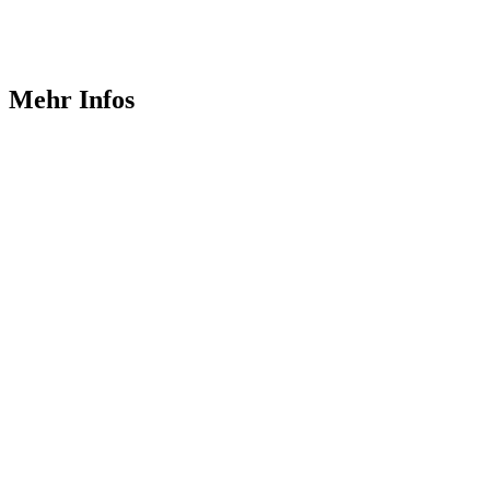
Tiefenentspannung
Ruhe-Oase: Gedämpftes Licht für ein beruhigendes Ambiente
Mehr Infos