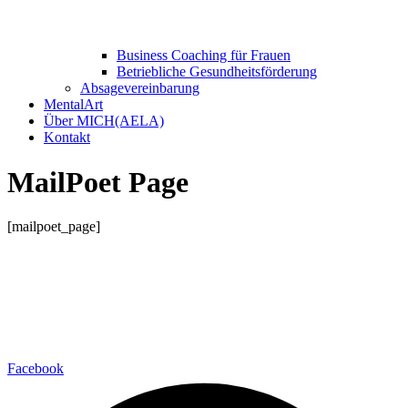
Business Coaching für Frauen
Betriebliche Gesundheitsförderung
Absagevereinbarung
MentalArt
Über MICH(AELA)
Kontakt
MailPoet Page
[mailpoet_page]
MENTALHANDWERK
Michaela Hofmann
+43 660 358 19 03
praxis@mentalhandwerk.at
SOCIAL MEDIA
Facebook