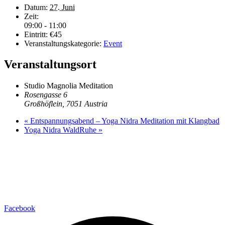
Datum:
27. Juni
Zeit:
09:00 - 11:00
Eintritt:
€45
Veranstaltungskategorie:
Event
Veranstaltungsort
Studio Magnolia Meditation
Rosengasse 6
Großhöflein
,
7051
Austria
«
Entspannungsabend – Yoga Nidra Meditation mit Klangbad
Yoga Nidra WaldRuhe
»
MENTALHANDWERK
Michaela Hofmann
+43 660 358 19 03
praxis@mentalhandwerk.at
SOCIAL MEDIA
Facebook